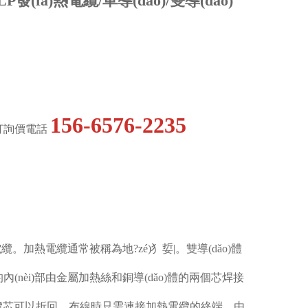
LP發(fā)熱電纜/單導(dǎo)/雙導(dǎo)
156-6576-2235
打詢價電話
。加熱電纜通常被稱為地?zé)犭娎|。雙導(dǎo)體
內(nèi)部由金屬加熱絲和銅導(dǎo)體的兩個芯焊接
芯可以折回，布線時只需連接加熱電纜的終端。由