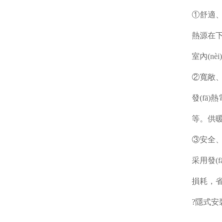
①舒適
熱源在下
室內(nè
②寬敞、
發(fā)
等。供暖系
③安全、
采用發(f
損耗
?隱式安裝