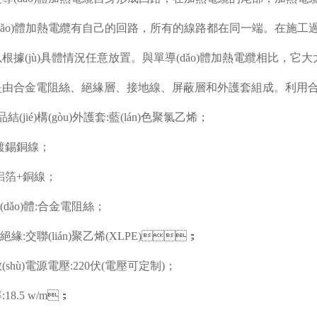
dǎo)體加熱電纜有自己的回路，所有的線路都在同一端。在施工過
根據(jù)具體情況任意放置。與單導(dǎo)體加熱電纜相比，
合金電阻絲、絕緣層、接地線、屏蔽層和外護套組成。利用合金電阻
品結(jié)構(gòu)外護套:藍(lán)色聚氯乙烯；
鍍錫銅線；
+銅線；
)導(dǎo)體:合金電阻絲；
)部絕緣:交聯(lián)聚乙烯(XLPE)；
shù)電源電壓:220伏(電壓可定制)；
18.5 w/m；