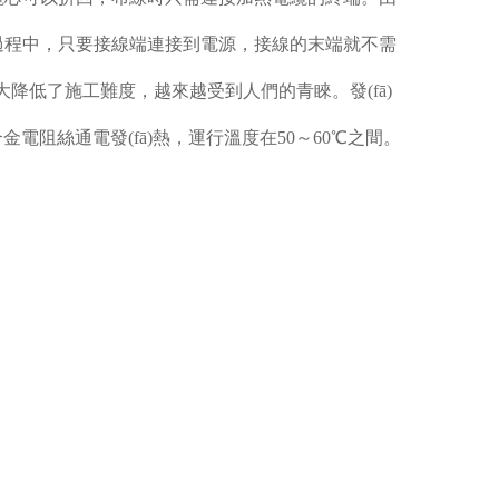
程中，只要接線端連接到電源，接線的末端就不需
它大大降低了施工難度，越來越受到人們的青睞。發(fā)
絲通電發(fā)熱，運行溫度在50～60℃之間。