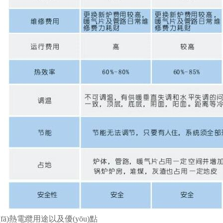
(fā)熱電纜用途以及優(yōu)點