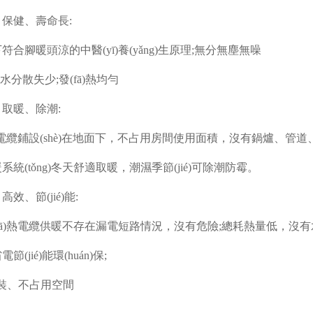
、保健、壽命長:
符合腳暖頭涼的中醫(yī)養(yǎng)生原理;無分無塵無噪
i)水分散失少;發(fā)熱均勻
取暖、除潮:
熱電纜鋪設(shè)在地面下，不占用房間使用面積，沒有鍋爐、管
統(tǒng)冬天舒適取暖，潮濕季節(jié)可除潮防霉。
高效、節(jié)能:
ā)熱電纜供暖不存在漏電短路情況，沒有危險;總耗熱量低，沒有水
，省電節(jié)能環(huán)保;
、不占用空間