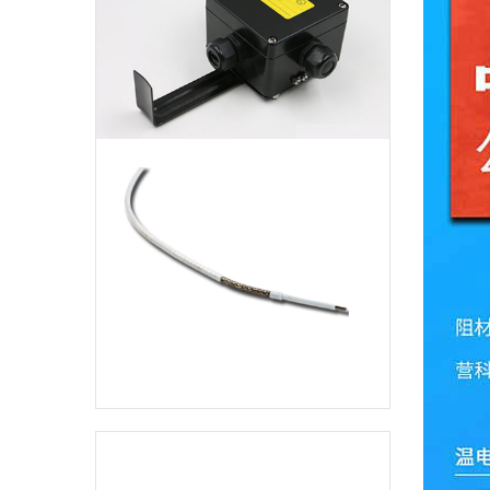
聯(lián)系我們