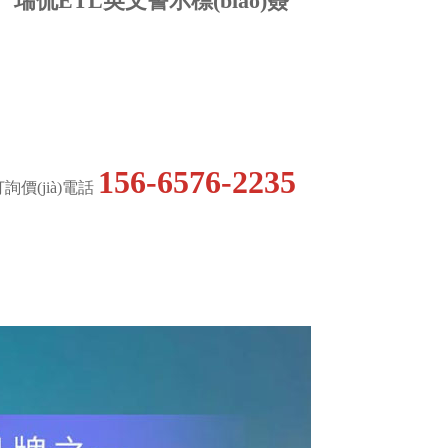
瑞侃ETL英文警示標(biāo)簽
156-6576-2235
價(jià)電話