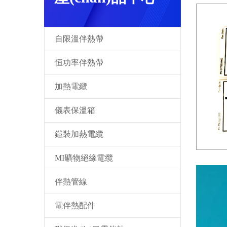
自限溫伴熱帶
恒功率伴熱帶
加熱電纜
儀表保溫箱
鎧裝加熱電纜
MI礦物絕緣電纜
伴熱管線
電伴熱配件