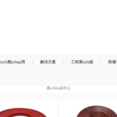
yè)應(yīng)用
解決方案
工程業(yè)績
防爆
yè)應(yīng)用
解決方案
工程業(yè)績
防爆
產(chǎn)品中心