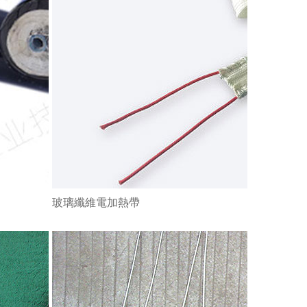
玻璃纖維電加熱帶