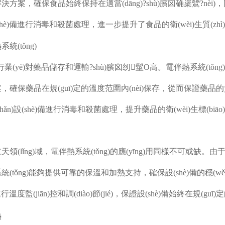
案，確保食品始終保持在適當(dāng)?shù)臏囟确秶鷥?nèi)，防止
shè)備進行消毒和殺菌處理，進一步提升了食品的衛(wèi)生質(zhì
藥行業(yè)對藥品儲存和運輸?shù)臏囟纫髽O高。電伴熱系統(
，確保藥品在規(guī)定的溫度范圍內(nèi)保存，從而保證藥品
hǎn)設(shè)備進行消毒和殺菌處理，提升藥品的衛(wèi)生標(biāo)準
領(lǐng)域，電伴熱系統(tǒng)的應(yīng)用同樣不可或
(tǒng)能夠提供可靠的保溫和加熱支持，確保設(shè)備的穩(wěn)
進行溫度監(jiān)控和調(diào)節(jié)，保證設(shè)備始終在規(guī)定