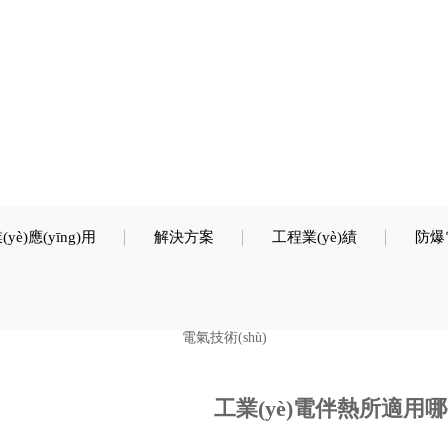
yè)應(yīng)用
解決方案
工程業(yè)績
防爆
yè)應(yīng)用
解決方案
工程業(yè)績
防爆
電氣技術(shù)
工業(yè)電伴熱所適用哪些方