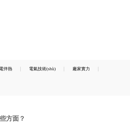
電伴熱
電氣技術(shù)
廠家實力
電伴熱
電氣技術(shù)
廠家實力
面？