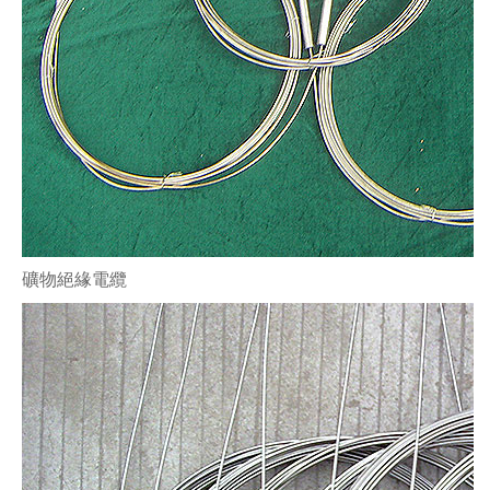
礦物絕緣電纜