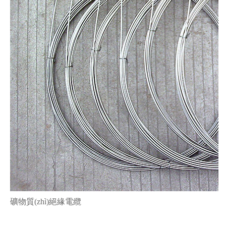
礦物質(zhì)絕緣電纜