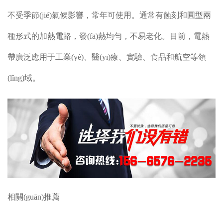
不受季節(jié)氣候影響，常年可使用。通常有蝕刻和圓型兩
種形式的加熱電路，發(fā)熱均勻，不易老化。目前，電熱
帶廣泛應用于工業(yè)、醫(yī)療、實驗、食品和航空等領
(lǐng)域。
相關(guān)推薦