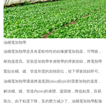
油桶電加熱帶
油桶電加熱帶是具有柔軟特性的硅橡膠電加熱器，可彎曲，
耐熱溫度高。安裝是加熱帶本身附帶的彈簧按鈕，將電熱帶
緊貼在桶、罐、管道所需的加熱部位，按下彈簧按鈕即可。
油桶電加熱帶通過將溫度調(diào)節(jié)到需要加熱的溫度，
解決桶、罐、管道內(nèi)的液體、凝固物，降低粘度，容易
取出。由于粘度下降，泵的壓力減少了。油桶電加熱帶配備