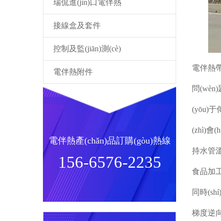
瑞侃進(jìn)口電伴熱
接線盒及套件
控制及監(jiān)測(cè)
電伴熱帶
電伴熱附件
問(wèn
(yōu)
(zhì)
電伴熱產(chǎn)品訂購(gòu)熱線
持水管溫暖
156-6576-2235
食品加工
同時(s
梯度逆向自