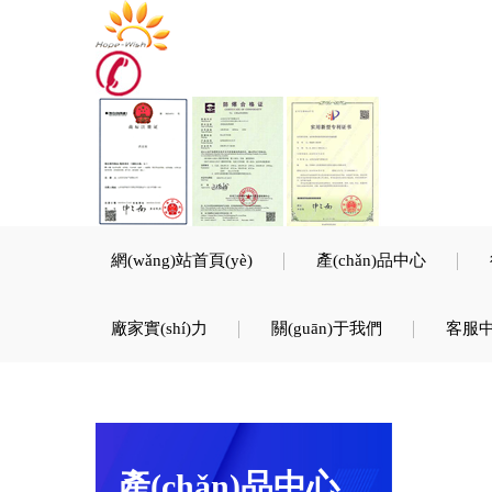
網(wǎng)站首頁(yè)
產(chǎn)品中心
網(wǎng)站首頁(yè)
廠家實(shí)力
關(guān)于我們
產(chǎn)品中心
客服
廠家實(shí)力
關(guān)于我們
客服
產(chǎn)品中心