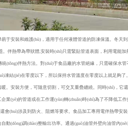
易于安裝和維護(hù)，適用于任何液體管道的防凍保溫。冬天到
)題。伴熱帶為帶狀體,安裝時(shí)只需緊貼管道表面，利用電能加熱
于傳統(tǒng)伴熱方法。對(duì)于食品廠的水管絕緣，只需確保水管不凍結(
會(huì)凍結(jié)在零度以下，所以保持水管溫度在零度以上就足夠了
。安裝方便，可隨意切割，可交叉重疊纏繞。同時(shí)，它還
企業(yè)的管道或在工作運(yùn)轉(zhuǎn)時(shí)為了
hí)還會(huì)涉及到防火、阻燃等要求。食品加工專用電伴熱
動(dòng)調(diào)整輸出功率。通過(guò)油管外壁向油管內(