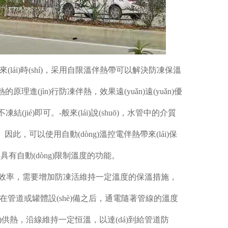
來(lái)時(shí)，采用自限溫伴熱帶可以解決防凍保溫
的原理進(jìn)行防凍伴熱，效果遠(yuǎn)遠(yuǎn)優
jié)即可。-般來(lái)說(shuō)，水管中的介質
。因此，可以使用自動(dòng)溫控電伴熱帶來(lái)保
具有自動(dòng)限制溫度的功能。
不降低工作效率，需要增加防凍活維持一定溫度的保溫措施，
帶安裝在管道或罐體設(shè)備之后，通電隨著管線的溫度
nèi)供熱，沿線維持一定恒溫，以達(dá)到給管道防