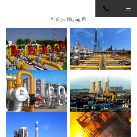
行業(yè)應(yīng)用